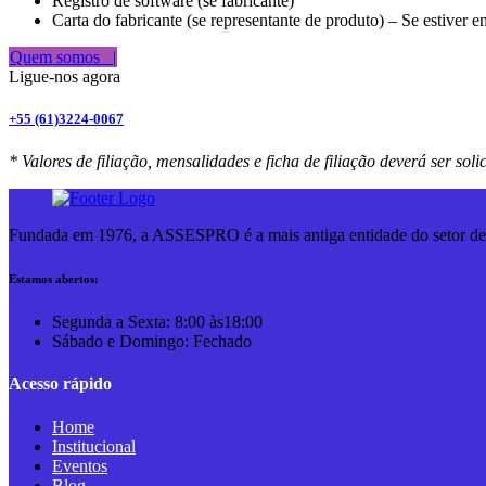
Registro de software (se fabricante)
Carta do fabricante (se representante de produto) – Se estiver
Quem somos |
Ligue-nos agora
+55 (61)3224-0067
* Valores de filiação, mensalidades e ficha de filiação deverá ser sol
Fundada em 1976, a ASSESPRO é a mais antiga entidade do setor de 
Estamos abertos:
Segunda a Sexta: 8:00 às18:00
Sábado e Domingo: Fechado
Acesso rápido
Home
Institucional
Eventos
Blog