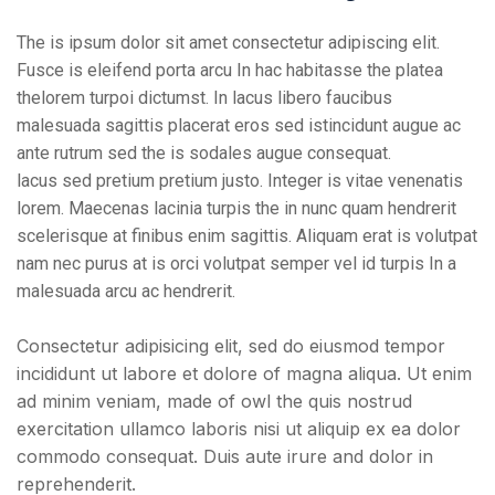
The is ipsum dolor sit amet consectetur adipiscing elit.
Fusce is eleifend porta arcu In hac habitasse the platea
thelorem turpoi dictumst. In lacus libero faucibus
malesuada sagittis placerat eros sed istincidunt augue ac
ante rutrum sed the is sodales augue consequat.
lacus sed pretium pretium justo. Integer is vitae venenatis
lorem. Maecenas lacinia turpis the in nunc quam hendrerit
scelerisque at finibus enim sagittis. Aliquam erat is volutpat
nam nec purus at is orci volutpat semper vel id turpis In a
malesuada arcu ac hendrerit.
Consectetur adipisicing elit, sed do eiusmod tempor
incididunt ut labore et dolore of magna aliqua. Ut enim
ad minim veniam, made of owl the quis nostrud
exercitation ullamco laboris nisi ut aliquip ex ea dolor
commodo consequat. Duis aute irure and dolor in
reprehenderit.