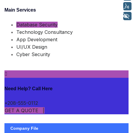
Voz
Main Services
+ Acessibilidade
Database Security
Technology Consultancy
App Development
UI/UX Design
Cyber Security
Need Help? Call Here
+208-555-0112
GET A QUOTE |
Company File