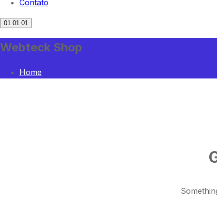
Contato
01
01
01
Webteck Shop
Home
G
Something