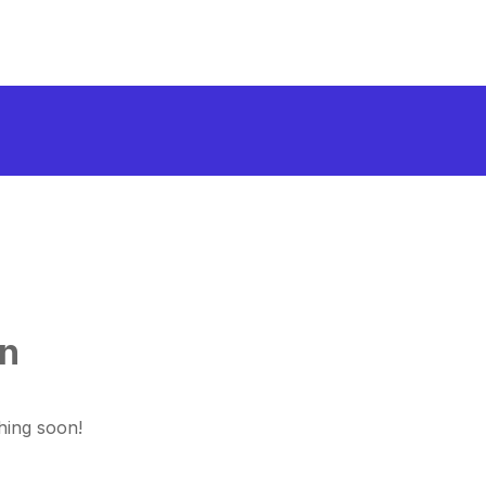
on
hing soon!